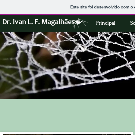
Este site foi desenvolvido com o 
Dr. Ivan L. F. Magalhães
Principal
S